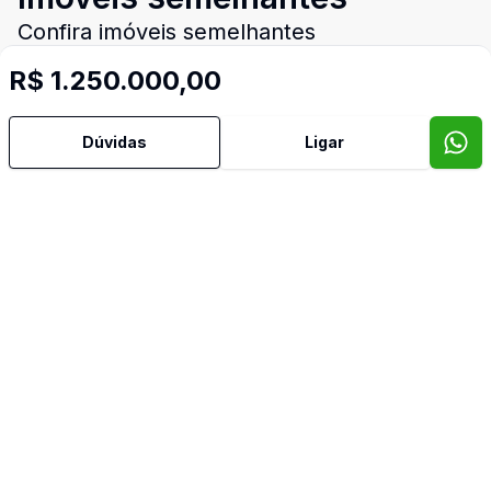
Confira imóveis semelhantes
R$ 1.250.000,00
Cód:
4934
Comparar
Có
Dúvidas
Ligar