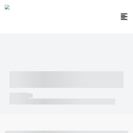
----- ----- -- ------ ---- ---- -- ----- -----
----- --- ------
----- -----
----- ----- -- ------ ---- ---- -- ----- ----- ----- --- ------