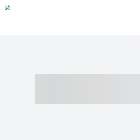
----- ----- -- -
- ------