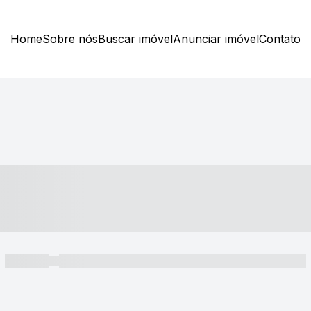
Home
Sobre nós
Buscar imóvel
Anunciar imóvel
Contato
----- ---- ---- -- ----
----- -----
----- ----- -- ------ ---- ---- -- ----- ----- ----- --- ------