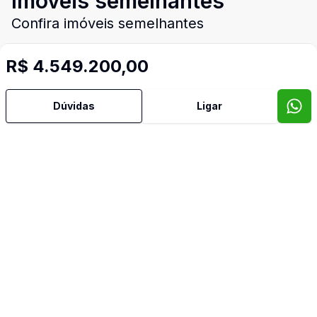
Imóveis semelhantes
Confira imóveis semelhantes
R$ 4.549.200,00
Cód:
4752
Comparar
Có
Dúvidas
Ligar