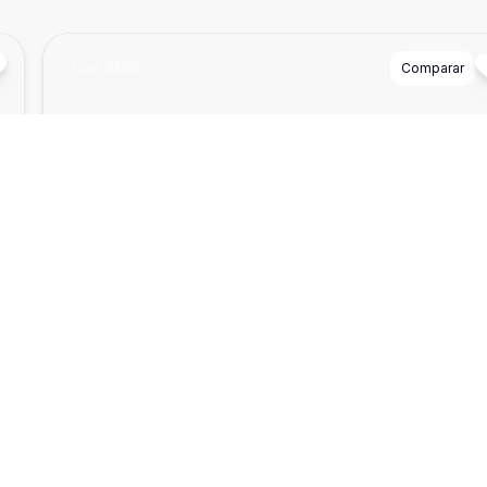
Cód:
4560
Comparar
²
Dorm
2
Ban
2
67