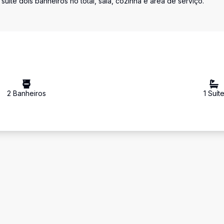
suíte dois banheiros no total, sala, cozinha e área de serviço.
2
Banheiro
s
1
Suít