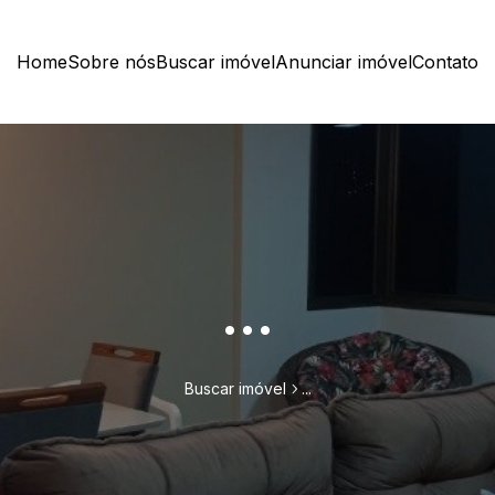
Home
Sobre nós
Buscar imóvel
Anunciar imóvel
Contato
...
Buscar imóvel
...