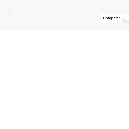
Cód:
4845
Comparar
Dorm
2
Ban
2
67
m