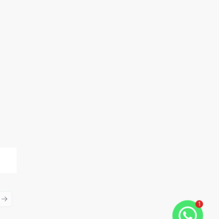
ious slide
Next slide
1