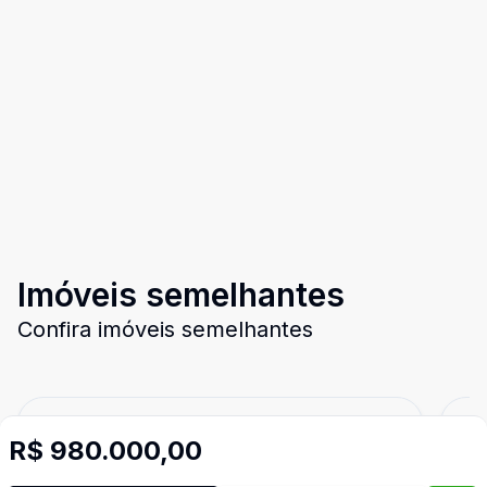
Imóveis semelhantes
Confira imóveis semelhantes
Cód:
4845
Comparar
Có
R$ 980.000,00