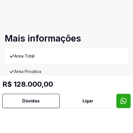
Mais informações
Area Total
Area Privativa
R$ 128.000,00
Ar Condicionado
Dúvidas
Ligar
Área de Serviço
Armários Embutidos