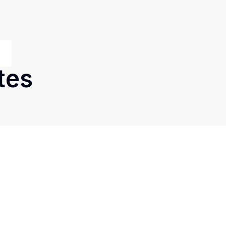
tes
Cód:
4630
Comparar