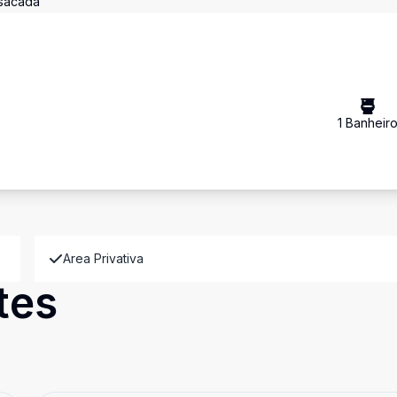
 sacada
1
Banheir
Area Privativa
tes