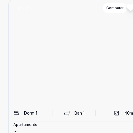
Cód:
1783
Comparar
Dorm
1
Ban
1
40
m
Apartamento
...