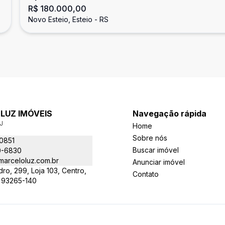
R$ 180.000,00
Novo Esteio, Esteio - RS
LUZ IMÓVEIS
Navegação rápida
J
Home
Sobre nós
-0851
Buscar imóvel
0-6830
arceloluz.com.br
Anunciar imóvel
o, 299, Loja 103, Centro,
Contato
- 93265-140