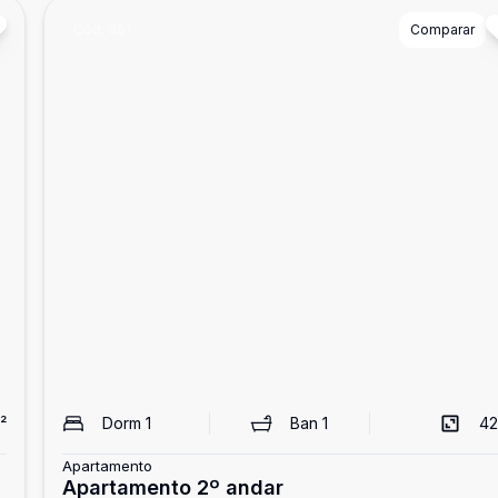
Cód:
861
Comparar
²
Dorm
1
Ban
1
42
Apartamento
Apartamento 2º andar