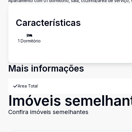
Apartamento com 01 dormitório, sala, cozinha/área de serviço,
Características
1
Dormitório
Mais informações
Area Total
Imóveis semelhan
Confira imóveis semelhantes