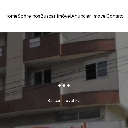
Home
Sobre nós
Buscar imóvel
Anunciar imóvel
Contato
...
Buscar imóvel
...