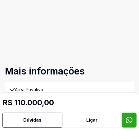
Mais informações
Area Privativa
Imóveis semelhantes
R$ 110.000,00
Confira imóveis semelhantes
Dúvidas
Ligar