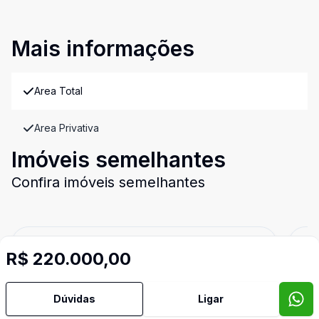
Mais informações
Area Total
Area Privativa
Imóveis semelhantes
Confira imóveis semelhantes
Cód:
4783
Comparar
Có
R$ 220.000,00
Dúvidas
Ligar