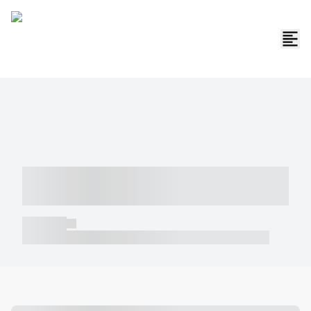
----- ----- -- ------ ---- ---- -- ----- -----
----- --- ------
----- -----
----- ----- -- ------ ---- ---- -- ----- ----- ----- --- ------