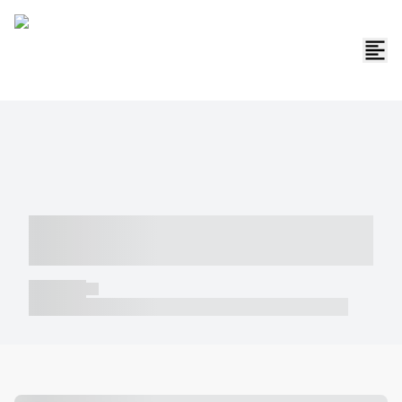
----- ----- -- ------ ---- ---- -- ----- -----
----- --- ------
----- -----
----- ----- -- ------ ---- ---- -- ----- ----- ----- --- ------