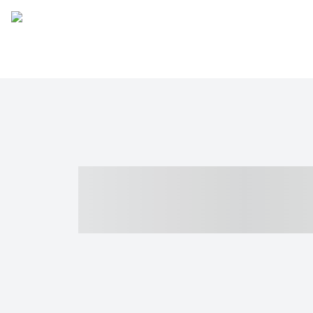
----- ----- -- -
- ------