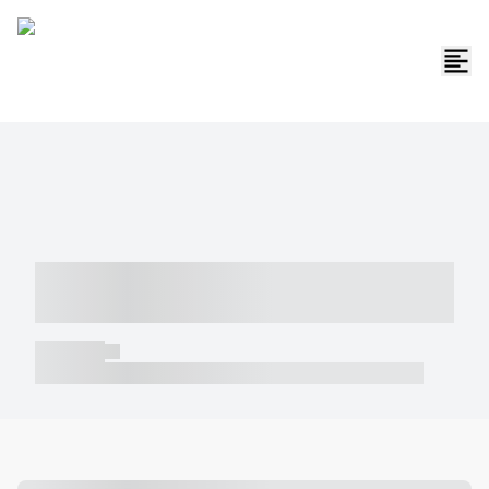
----- ----- -- ------ ---- ---- -- ----- -----
----- --- ------
----- -----
----- ----- -- ------ ---- ---- -- ----- ----- ----- --- ------