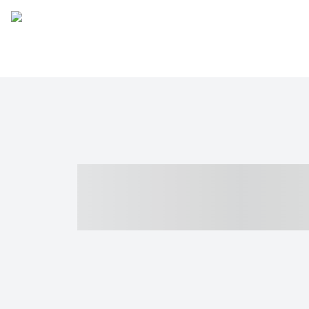
----- ----- -- -
- ------