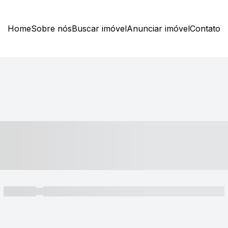
Home
Sobre nós
Buscar imóvel
Anunciar imóvel
Contato
----- ---- ---- -- ----
----- -----
----- ----- -- ------ ---- ---- -- ----- ----- ----- --- ------