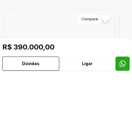
Cód:
4168
Comparar
Có
R$ 390.000,00
Dúvidas
Ligar
Dorm
2
Ban
2
130
m²