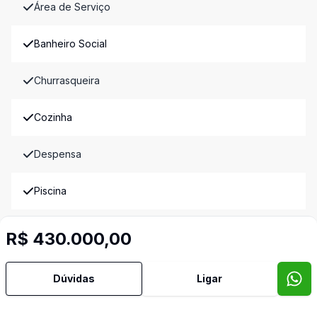
Área de Serviço
Banheiro Social
Churrasqueira
Cozinha
Despensa
Piscina
Sala de TV
R$ 430.000,00
Imóveis semelhantes
Dúvidas
Ligar
Confira imóveis semelhantes