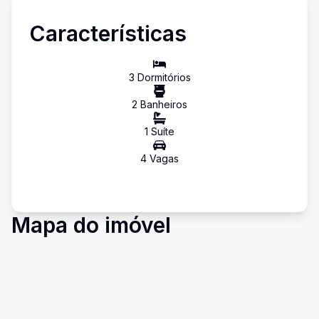
Características
3
Dormitório
s
2
Banheiro
s
1
Suíte
4
Vaga
s
Mapa do imóvel