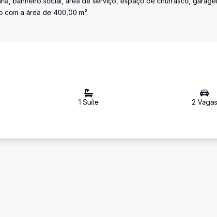
inha, banheiro social, área de serviço, espaço de churrasco, garag
no com a área de 400,00 m².
1
Suíte
2
Vaga