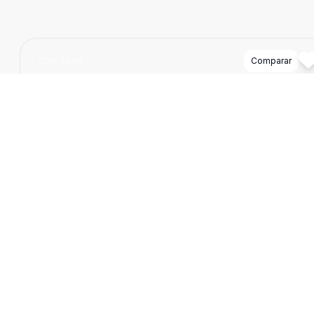
Cód:
4848
Comparar
Dorm
3
Ban
1
124
m