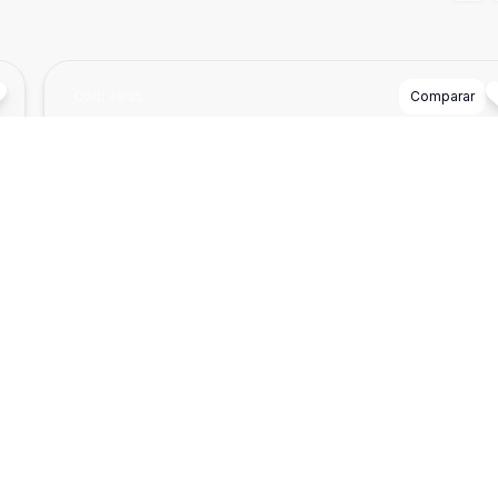
Cód:
4835
Comparar
²
Dorm
3
Ban
2
123