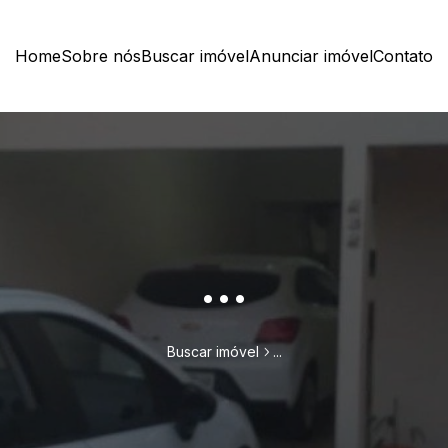
Home
Sobre nós
Buscar imóvel
Anunciar imóvel
Contato
...
Buscar imóvel
...