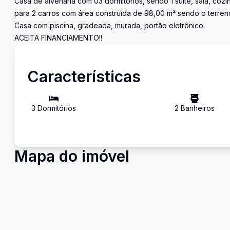
Casa de alvenaria com 03 dormitórios, sendo 1 suite, sala, coz
para 2 carros com área construída de 98,00 m² sendo o terre
Casa com piscina, gradeada, murada, portão eletrônico.
ACEITA FINANCIAMENTO!!
Características
3
Dormitório
s
2
Banheiro
s
Mapa do imóvel