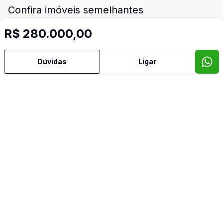
Confira imóveis semelhantes
R$ 280.000,00
Cód:
2616
Comparar
Có
Dúvidas
Ligar