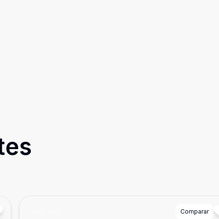
tes
Cód:
4410
Comparar