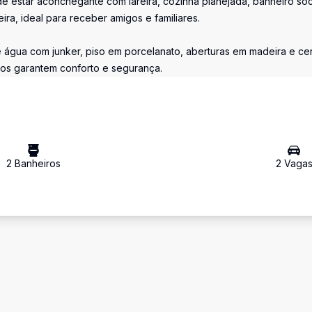
 de estar aconchegante com lareira, cozinha planejada, banheiro soc
a, ideal para receber amigos e familiares.
 água com junker, piso em porcelanato, aberturas em madeira e ce
dos garantem conforto e segurança.
2
Banheiro
s
2
Vaga