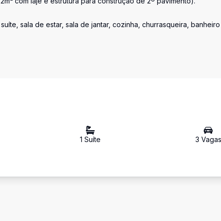
m² com laje e estrutura para construção de 2º pavimento).
íte, sala de estar, sala de jantar, cozinha, churrasqueira, banheiro
1
Suíte
3
Vaga