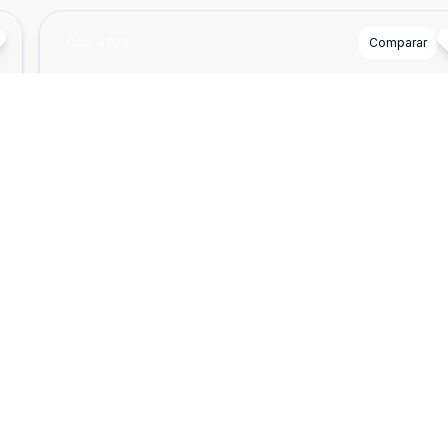
Cód:
4703
Comparar
²
Dorm
2
Ban
2
62
Casa