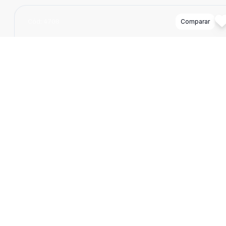
Cód:
4708
Comparar
Dorm
2
Ban
2
62
m
Casa