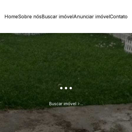
Home
Sobre nós
Buscar imóvel
Anunciar imóvel
Contato
...
Buscar imóvel
...