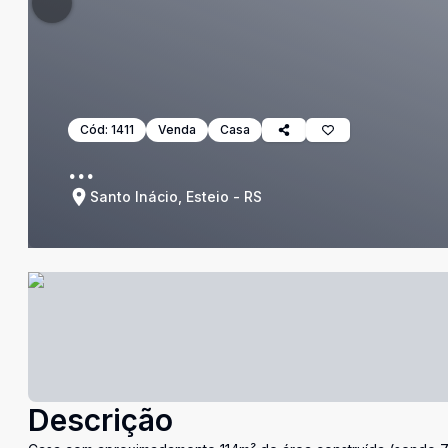
Cód:
1411
Venda
Casa
...
Santo Inácio, Esteio - RS
Descrição