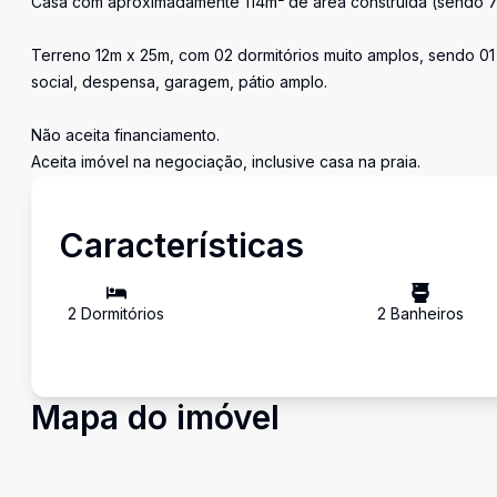
Casa com aproximadamente 114m² de área construída (sendo 72
Terreno 12m x 25m, com 02 dormitórios muito amplos, sendo 01 su
social, despensa, garagem, pátio amplo.
Não aceita financiamento.
Aceita imóvel na negociação, inclusive casa na praia.
Características
2
Dormitório
s
2
Banheiro
s
Mapa do imóvel