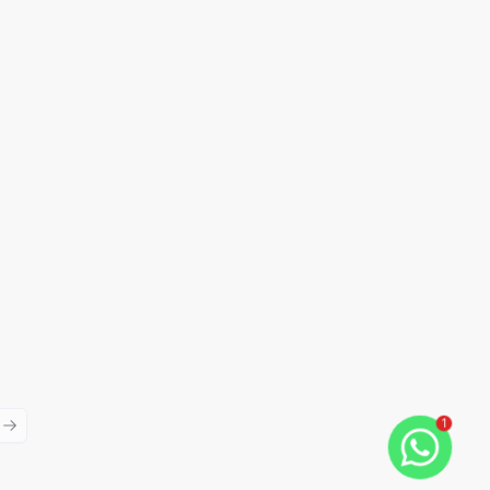
1
ious slide
Next slide