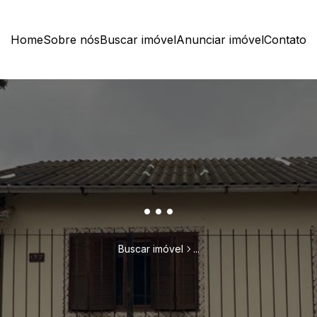
Home
Sobre nós
Buscar imóvel
Anunciar imóvel
Contato
...
Buscar imóvel
...