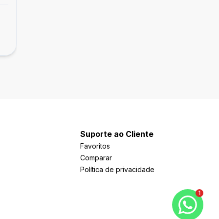
Casa
Casa com 03 dormitórios no Bairro Santo
R$ 480.000,00
Inácio
Santo Inácio, Esteio - RS
Suporte ao Cliente
Favoritos
Comparar
Política de privacidade
1