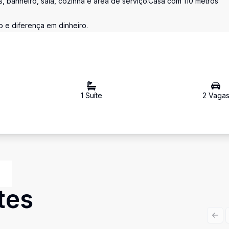
, banheiro, sala, cozinha e área de serviço.Casa com 110 metros
 e diferença em dinheiro.
1
Suíte
2
Vaga
tes
Prev