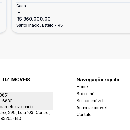
Casa
...
R$ 360.000,00
Santo Inácio, Esteio - RS
LUZ IMÓVEIS
Navegação rápida
J
Home
Sobre nós
-0851
Buscar imóvel
0-6830
arceloluz.com.br
Anunciar imóvel
o, 299, Loja 103, Centro,
Contato
- 93265-140