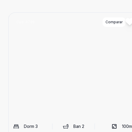
Cód:
4739
Comparar
Dorm
3
Ban
2
100
m