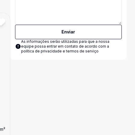
Cód:
3297
Comparar
Enviar
As informações serão utilizadas para que a nossa
equipe possa entrar em contato de acordo com a
política de privacidade e termos de serviço
m²
Dorm
3
Ban
2