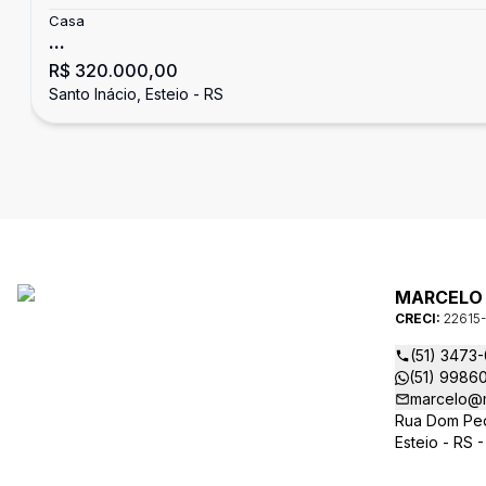
Casa
...
R$ 320.000,00
Santo Inácio, Esteio - RS
MARCELO 
CRECI:
22615-
(51) 3473
(51) 9986
marcelo@m
Rua Dom Pedr
Esteio - RS 