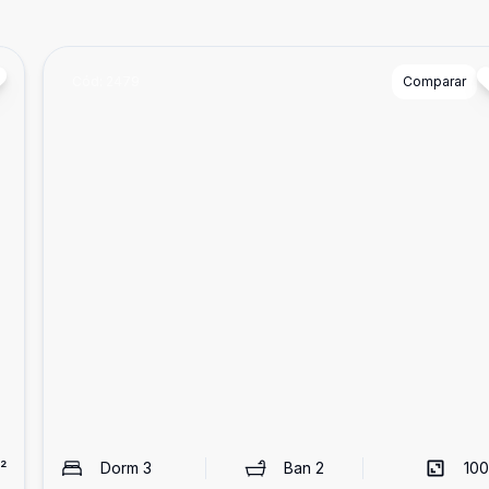
Cód:
2479
Comparar
²
Dorm
3
Ban
2
100