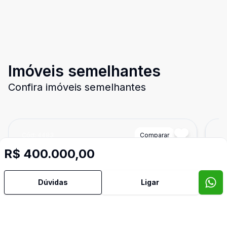
Imóveis semelhantes
Confira imóveis semelhantes
Cód:
4483
Comparar
Có
R$ 400.000,00
Dúvidas
Ligar