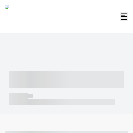
----- ----- -- ------ ---- ---- -- ----- -----
----- --- ------
----- -----
----- ----- -- ------ ---- ---- -- ----- ----- ----- --- ------