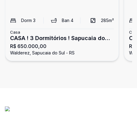
Dorm
3
Ban
4
285
m²
Casa
Cas
CASA ! 3 Dormitórios ! Sapucaia do
Ca
R$ 650.000,00
R$
Sul
Walderez, Sapucaia do Sul - RS
Wal