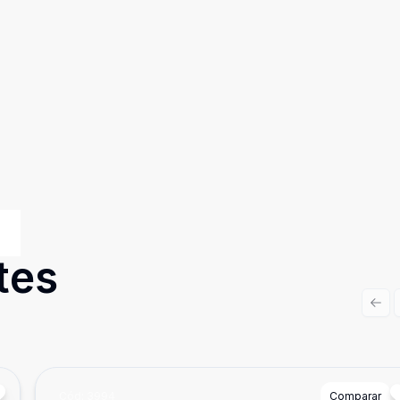
tes
Prev
Cód:
3994
Comparar