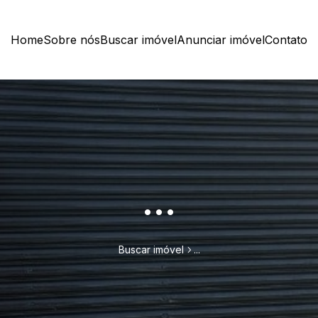
Home
Sobre nós
Buscar imóvel
Anunciar imóvel
Contato
...
Buscar imóvel
...