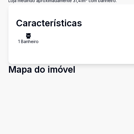
Loja medindo aproximadamente 31,41m² com banheiro.
Características
1
Banheiro
Mapa do imóvel