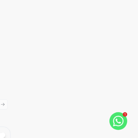
ious slide
Next slide
1
Cód:
3866
Comparar