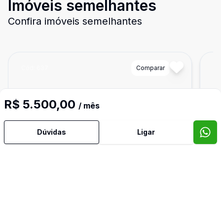
Imóveis semelhantes
Confira imóveis semelhantes
Cód:
637
Comparar
Có
R$ 5.500,00
/ mês
Dúvidas
Ligar