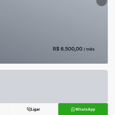
R$ 6.500,00
/ mês
Ligar
WhatsApp