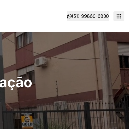
(51) 99860-6830
cação