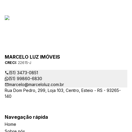
MARCELO LUZ IMÓVEIS
CRECI:
22615-J
(51) 3473-0851
(51) 99860-6830
marcelo@marceloluz.com.br
Rua Dom Pedro, 299, Loja 103, Centro, Esteio - RS - 93265-
140
Navegação rápida
Home
Sobre nós