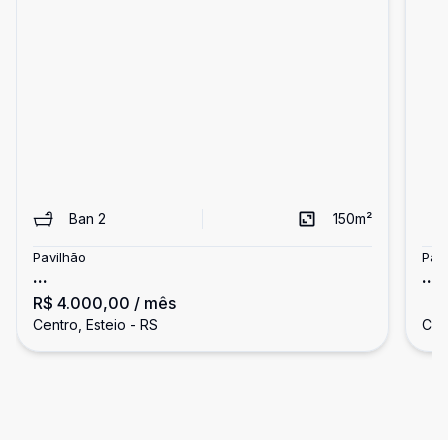
Ban
2
150
m²
Pavilhão
Pav
...
...
R$ 4.000,00
/ mês
Centro, Esteio - RS
Cen