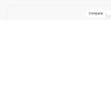
Cód:
3921
Comparar
400
m
Prédio Comercial