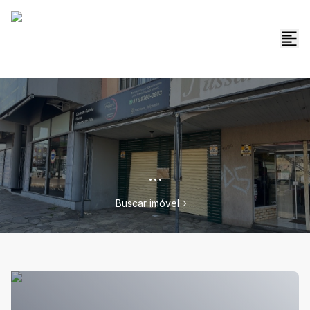
...
Buscar imóvel
...