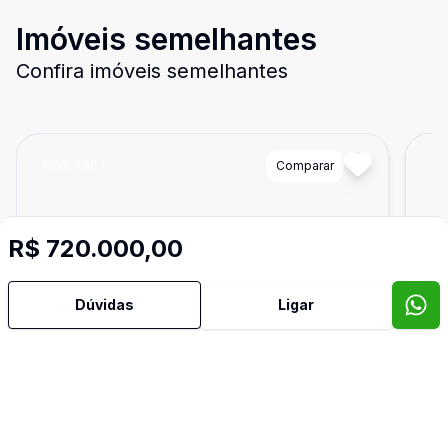
Imóveis semelhantes
Confira imóveis semelhantes
Cód:
4904
Comparar
Có
R$ 720.000,00
Dúvidas
Ligar