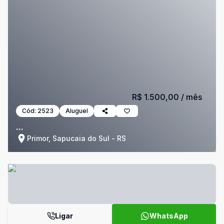
R$ 1.500,00
/ mês
Cód:
2523
Aluguel
...
Primor, Sapucaia do Sul - RS
Ligar
WhatsApp