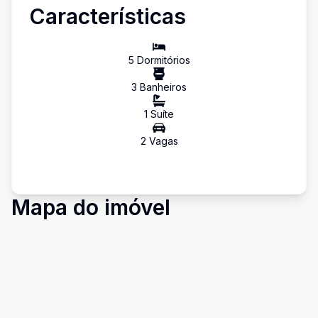
Características
5
Dormitório
s
3
Banheiro
s
1
Suíte
2
Vaga
s
Mapa do imóvel