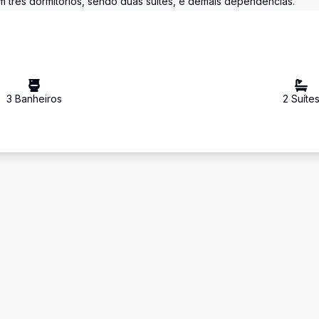
om três dormitórios, sendo duas suítes, e demais dependências.
3
Banheiro
s
2
Suíte