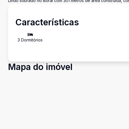
Lindo sobrado no litoral com 301 metros de área construída, c
Características
3
Dormitório
s
Mapa do imóvel