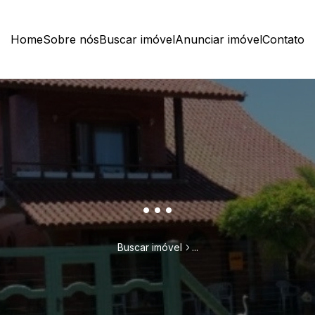
Home
Sobre nós
Buscar imóvel
Anunciar imóvel
Contato
...
Buscar imóvel
...