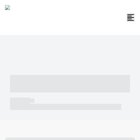
----- ----- -- ------ ---- ---- -- ----- -----
----- --- ------
----- -----
----- ----- -- ------ ---- ---- -- ----- ----- ----- --- ------