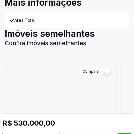
Mais informações
Area Total
Imóveis semelhantes
Confira imóveis semelhantes
Cód:
1358
Comparar
Có
R$ 530.000,00