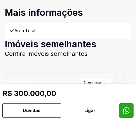
Mais informações
Area Total
Imóveis semelhantes
Confira imóveis semelhantes
Cód:
4495
Comparar
Có
R$ 300.000,00
Dúvidas
Ligar