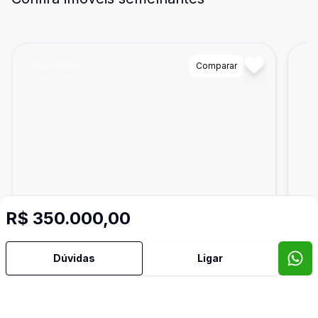
Cód:
3788
Comparar
Có
R$ 350.000,00
Dúvidas
Ligar