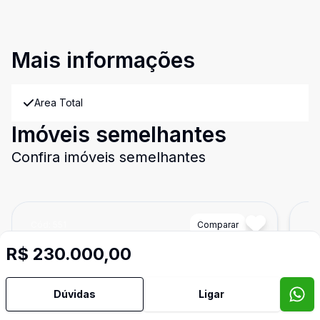
Mais informações
Area Total
Imóveis semelhantes
Confira imóveis semelhantes
Cód:
551
Comparar
Có
R$ 230.000,00
Dúvidas
Ligar