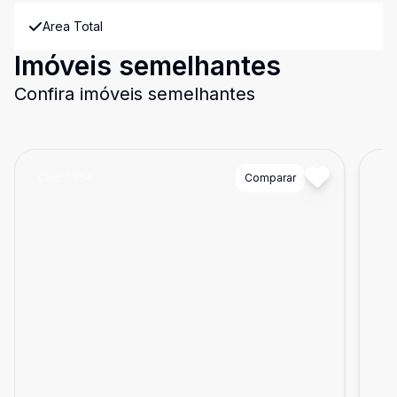
Area Total
Imóveis semelhantes
Confira imóveis semelhantes
Cód:
2824
Comparar
Có