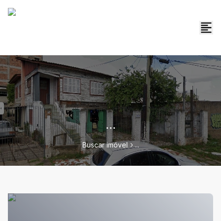
...
Buscar imóvel
...