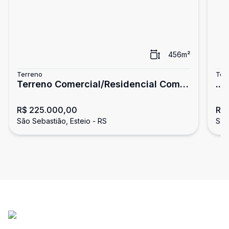
456
m²
Terreno
Ter
Terreno Comercial/Residencial Com
...
456,5 m² em Esteio.
R$ 225.000,00
R$
São Sebastião, Esteio - RS
São