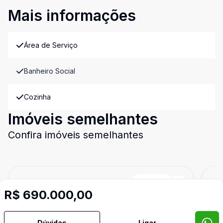
Mais informações
Área de Serviço
Banheiro Social
Cozinha
Imóveis semelhantes
Confira imóveis semelhantes
Cód:
1728
Comparar
Có
R$ 690.000,00
Dúvidas
Ligar