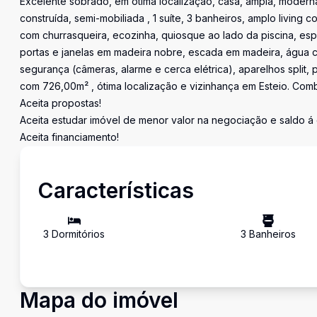
Excelente sobrado, em ótima localização, casa, ampla, moderna
construída, semi-mobiliada , 1 suíte, 3 banheiros, amplo living 
com churrasqueira, ecozinha, quiosque ao lado da piscina, espa
portas e janelas em madeira nobre, escada em madeira, água 
segurança (câmeras, alarme e cerca elétrica), aparelhos split,
com 726,00m² , ótima localização e vizinhança em Esteio. Com
Aceita propostas!
Aceita estudar imóvel de menor valor na negociação e saldo á
Aceita financiamento!
Características
3
Dormitório
s
3
Banheiro
s
Mapa do imóvel