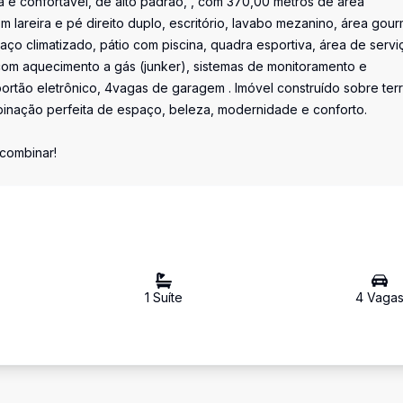
 e confortável, de alto padrão, , com 370,00 metros de área
com lareira e pé direito duplo, escritório, lavabo mezanino, área gou
ço climatizado, pátio com piscina, quadra esportiva, área de serviç
com aquecimento a gás (junker), sistemas de monitoramento e
 portão eletrônico, 4vagas de garagem . Imóvel construído sobre ter
binação perfeita de espaço, beleza, modernidade e conforto.
 combinar!
1
Suíte
4
Vaga