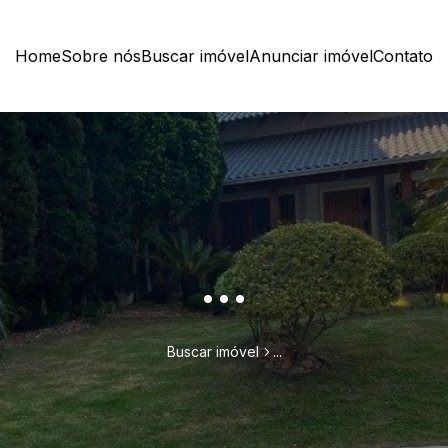
Home
Sobre nós
Buscar imóvel
Anunciar imóvel
Contato
...
Buscar imóvel
...