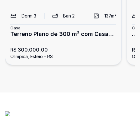
Dorm
3
Ban
2
137
m²
Casa
Cas
Terreno Plano de 300 m² com Casa
...
em Reforma - Excelente Localização
R$ 300.000,00
R$
Olímpica, Esteio - RS
Olím