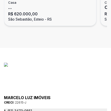
Casa
Cas
...
Ca
R$ 620.000,00
R$
São Sebastião, Esteio - RS
São
MARCELO LUZ IMÓVEIS
CRECI:
22615-J
(51) 3473-0851