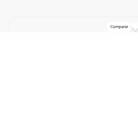
Cód:
637
Comparar
Ban
6
748
m