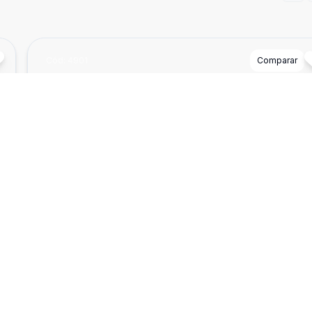
Cód:
4901
Comparar
²
70