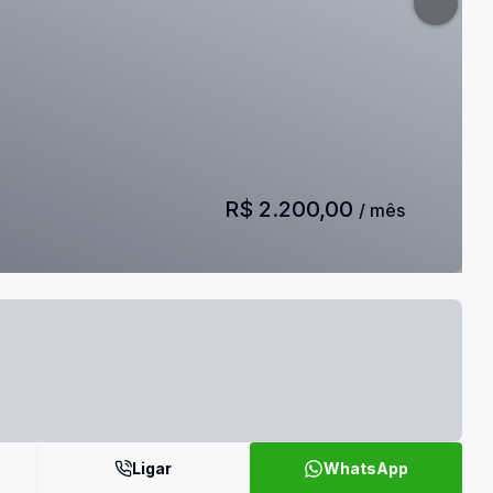
R$ 2.200,00
/ mês
Ligar
WhatsApp