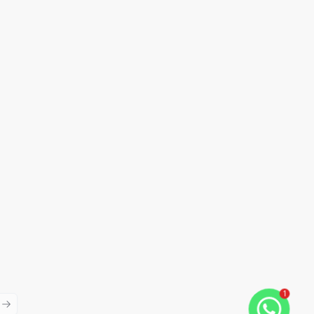
1
ious slide
Next slide