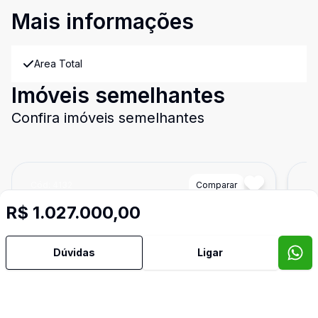
Mais informações
Area Total
Imóveis semelhantes
Confira imóveis semelhantes
Cód:
4132
Comparar
Có
R$ 1.027.000,00
Dúvidas
Ligar