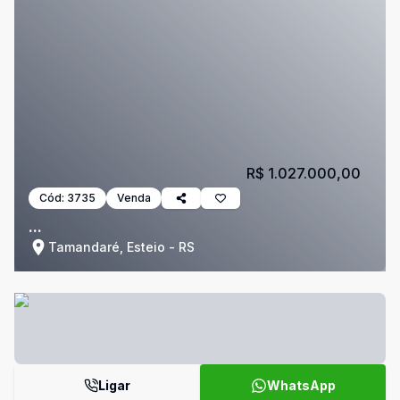
R$ 1.027.000,00
Cód:
3735
Venda
...
Tamandaré, Esteio - RS
Ligar
WhatsApp