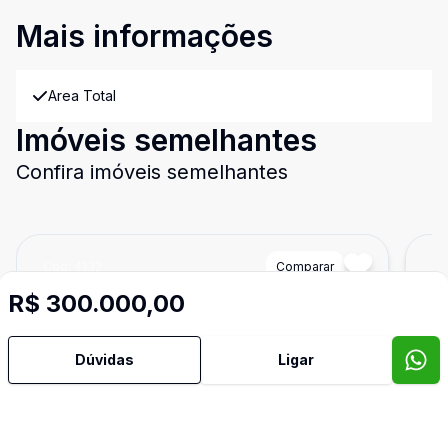
Mais informações
Area Total
Imóveis semelhantes
Confira imóveis semelhantes
Cód:
4132
Comparar
Có
R$ 300.000,00
Dúvidas
Ligar